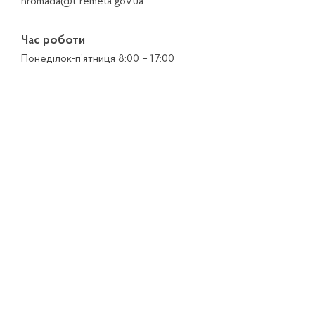
hromada@t-remeta.gov.ua
Час роботи
Понеділок-п’ятниця 8:00 – 17:00