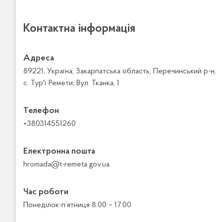
Контактна інформація
Адреса
89221, Україна, Закарпатська область, Перечинський р-н,
с. Тур'ї Ремети, Вул. Тканка, 1
Телефон
+380314551260
Електронна пошта
hromada@t-remeta.gov.ua
Час роботи
Понеділок-п’ятниця 8:00 – 17:00