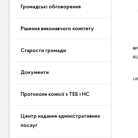
Громадські обговорення
Рішення виконавчого комітету
о
Старости громади
ві
Пе
Документи
са
1)
Протоколи комісії з ТЕБ і НС
2)
Центр надання адміністративних
3)
послуг
4)