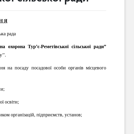
Н Я
ька рада
а охорона Тур’є-Реметівської сільської ради
”
’’.
на посаду посадової особи органів місцевого
и;
ї освіти;
ом організацій, підприємств, установ;