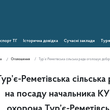
спорт ТГ
Історична довідка
Сучасні заклади
Туря
Тур’є-Реметівська сільська рада оголошує добір
а
Оголошення
Тур’є-Реметівська сільська
на посаду начальника К
охорона Тур’є-Реметівськ