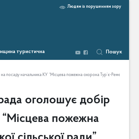
Людям із порушенням зору
нщина туристична
Пошук
 на посаду начальника КУ “Місцева пожежна охорона Тур’є-Реметівської сі
 рада оголошує добір
У “Місцева пожежна
ої сільської ради”