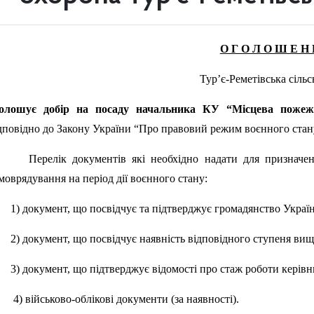
О Г О Л О Ш Е Н 
Тур’є-Реметівська сільс
голошує добір на посаду начальника КУ
“
Місцева пожежн
дповідно до Закону України “Про правовий режим воєнного стану
релік документів які необхідно надати для призначення 
моврядування на період дії воєнного стану:
 документ, що посвідчує та підтверджує громадянство Україн
 документ, що посвідчує наявність відповідного ступеня вищо
 документ, що підтверджує відомості про стаж роботи керівник
 військово-облікові документи (за наявності).