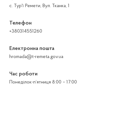
с. Тур'ї Ремети, Вул. Тканка, 1
Телефон
+380314551260
Електронна пошта
hromada@t-remeta.gov.ua
Час роботи
Понеділок-п’ятниця 8:00 – 17:00