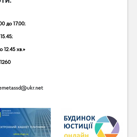
оти:
0 до 17.00;
15.45;
 12.45 хв.»
51260
emetassd
@
ukr
.
net