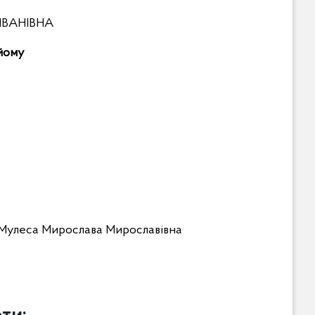
ІВАНІВНА
ийому
- Мулеса Мирослава Мирославівна