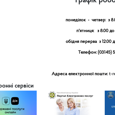
Графік роб
понеділок - четвер: з 8.0
п'ятниця: з 8.00 до 
обідня перерва з 12.00 до
Телефон: (03145) 
Адреса електронної пошти
:
t
-
r
ронні сервіси