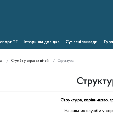
спорт ТГ
Історична довідка
Сучасні заклади
Туря
Структура
а
Служба у справах дітей
Структу
Структура, керівництво, г
Начальник служби у спр