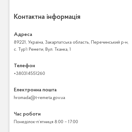
Контактна інформація
Адреса
89221, Україна, Закарпатська область, Перечинський р-н,
с. Тур'ї Ремети, Вул. Тканка, 1
Телефон
+380314551260
Електронна пошта
hromada@t-remeta.gov.ua
Час роботи
Понеділок-п’ятниця 8:00 – 17:00