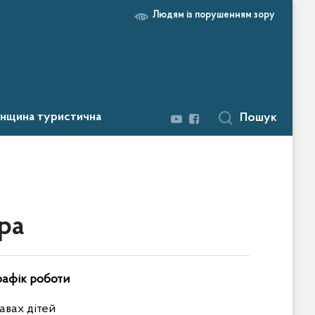
Людям із порушенням зору
нщина туристична
Пошук
ра
рафік роботи
авах дітей