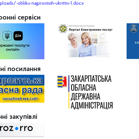
ploads/-obliku-najprostisih-ukrittiv-1.docx
ронні сервіси
ні посилання
ні закупівлі