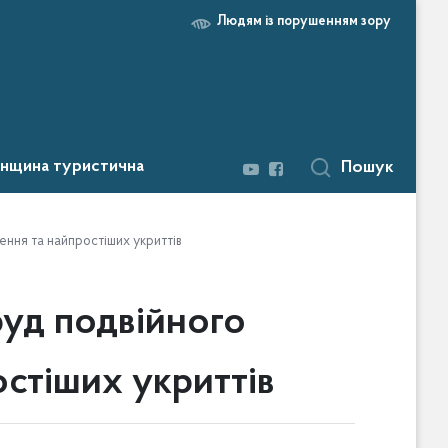
Людям із порушенням зору
нщина туристична
Пошук
ння та найпростіших укриттів
уд подвійного
остіших укриттів