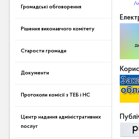
/u
Громадські обговорення
Елект
Рішення виконавчого комітету
Старости громади
Корис
Документи
Протоколи комісії з ТЕБ і НС
Публіч
Центр надання адміністративних
послуг