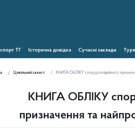
спорт ТГ
Історична довідка
Сучасні заклади
Туря
КНИГА ОБЛІКУ споруд подвійного призначе
а
Цивільний захист
КНИГА ОБЛІКУ спор
призначення та найпр