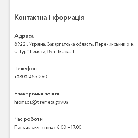
Контактна інформація
Адреса
89221, Україна, Закарпатська область, Перечинський р-н,
с. Тур'ї Ремети, Вул. Тканка, 1
Телефон
+380314551260
Електронна пошта
hromada@t-remeta.gov.ua
Час роботи
Понеділок-п’ятниця 8:00 – 17:00