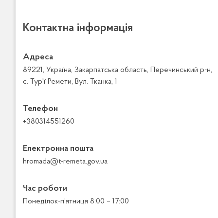
Контактна інформація
Адреса
89221, Україна, Закарпатська область, Перечинський р-н,
с. Тур'ї Ремети, Вул. Тканка, 1
Телефон
+380314551260
Електронна пошта
hromada@t-remeta.gov.ua
Час роботи
Понеділок-п’ятниця 8:00 – 17:00