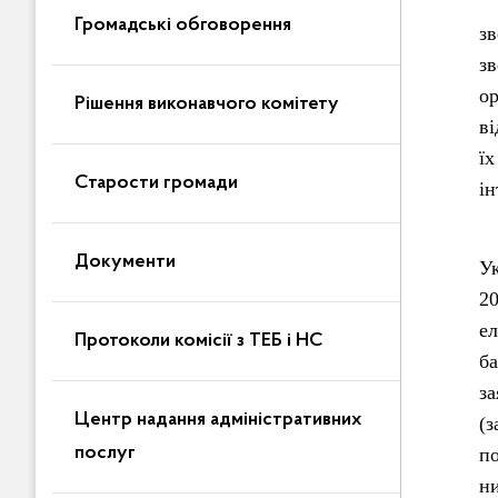
З
Громадські обговорення
з
з
ор
Рішення виконавчого комітету
ві
їх
Старости громади
ін
В
Документи
У
2
е
Протоколи комісії з ТЕБ і НС
ба
з
Центр надання адміністративних
(
послуг
по
н