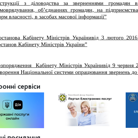
нструкції з діловодства за зверненнями громадян
амоврядування, об’єднаннях громадян, на підприємства
рм власності, в засобах масової інформації”
останова Кабінету Міністрів Українивід 3 лютого 201
станов Кабінету Міністрів України”
озпорядження Кабінету Міністрів Українивід 9 червня 
ворення Національної системи опрацювання звернень до 
ронні сервіси