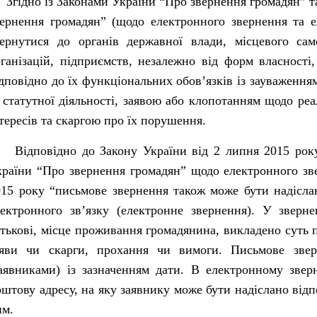
гідно із Законами України “Про звернення громадян” та
вернення громадян” (щодо електронного звернення та е
вернутися до органів державної влади, місцевого сам
ганізацій, підприємств, незалежно від форм власності,
дповідно до їх функціональних обов’язків із зауваження
 статутної діяльності, заявою або клопотанням щодо реа
тересів та скаргою про їх порушення.
ідповідно до Закону України від 2 липня 2015 року 
країни “Про звернення громадян” щодо електронного зве
015 року “письмове звернення також може бути надіслан
лектронного зв’язку (електронне звернення). У зверне
тькові, місце проживання громадянина, викладено суть 
аяви чи скарги, прохання чи вимоги. Письмове зве
заявниками) із зазначенням дати. В електронному звер
штову адресу, на яку заявнику може бути надіслано відпо
им.