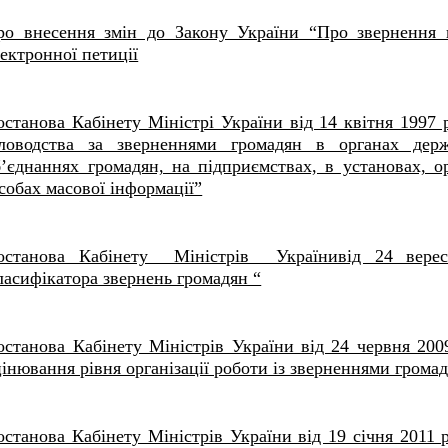
ро внесення змін до Закону України “Про звернення 
ектронної петиції
останова Кабінету Міністрі України від 14 квітня 1997
іловодства за зверненнями громадян в органах держ
б’єднаннях громадян, на підприємствах, в установах, о
собах масової інформації”
останова Кабінету Міністрів Українивід 24 вере
ласифікатора звернень громадян “
останова Кабінету Міністрів України від 24 червня 2
інювання рівня організації роботи із зверненнями грома
останова Кабінету Міністрів України від 19 січня 2011