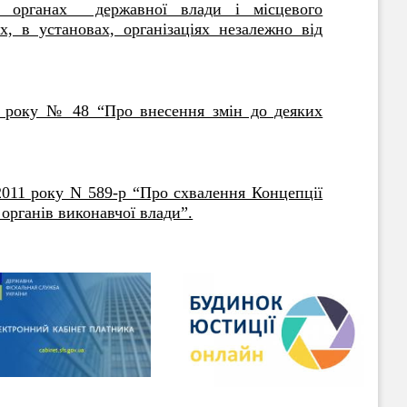
 в органах державної влади і місцевого
х, в установах, організаціях незалежно від
6 року № 48 “Про внесення змін до деяких
2011 року N 589-р “Про схвалення Концепції
органів виконавчої влади”.