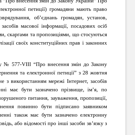
 ”Про внесення змін до Закону України” Про
лектронної петиції) громадяни мають право
оврядування, об’єднань громадян, установ,
 засобів масової інформації, посадових осіб
ми, скаргами та пропозиціями, що стосуються
лізації своїх конституційних прав і законних
№ 577-VIII “Про внесення змін до Закону
рнення та електронної петиції” з 28 жовтня
е з використанням мережі Інтернет, засобів
нні має бути зазначено прізвище, ім’я, по
порушеного питання, зауваження, пропозиції,
рнення повинно бути підписано заявником
ненні також має бути зазначено електронну
відь, або відомості про інші засоби зв’язку з