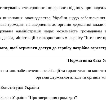
астосування електронного цифрового підпису при надсила
а виконання законодавства України щодо забезпечення 
ава громадян на звернення до органів державної влади 
ержавна адміністрація надає можливість громадянам з
блдержадміністрації з використанням сервісу “Інтернет 
вага, щоб отримати доступ до сервісу потрібно зареєст
Нормативна база У
з питань забезпечення реалізації та гарантування конст
органів державної влади та органів м
.
Конституція України
.
Закон України “Про звернення громадян”