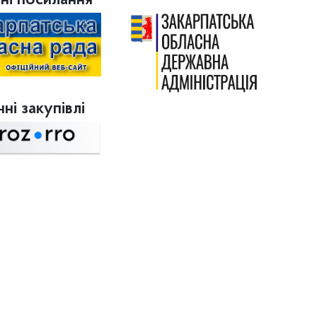
ні посилання
ні закупівлі