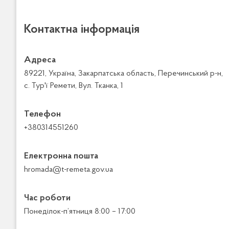
Контактна інформація
Адреса
89221, Україна, Закарпатська область, Перечинський р-н,
с. Тур'ї Ремети, Вул. Тканка, 1
Телефон
+380314551260
Електронна пошта
hromada@t-remeta.gov.ua
Час роботи
Понеділок-п’ятниця 8:00 – 17:00