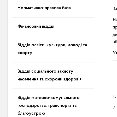
Нормативно-правова база
З
Н
Фінансовий відділ
пр
д
о
Відділ освіти, культури, молоді та
У
спорту
Відділ соціального захисту
населення та охорони здоров'я
1
Відділ житлово-комунального
господарства, транспорта та
2
благоустрою