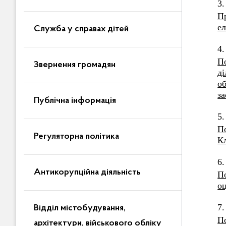
3.
П
ел
Служба у справах дітей
4.
П
Звернення громадян
д
о
за
Публічна інформація
5.
П
Регуляторна політика
К
6.
Антикорупційна діяльність
П
оц
7.
Відділ містобудування,
П
архітектури, військового обліку