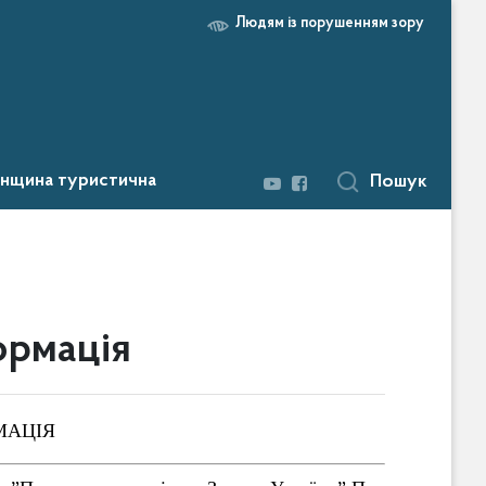
Людям із порушенням зору
нщина туристична
Пошук
ормація
МАЦІЯ