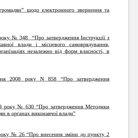
громадян” щодо електронного звернення та
 року № 348 “Про затвердження Інструкції з
авної влади і місцевого самоврядування,
рганізаціях незалежно від форм власності, в
сня 2008 року N 858 “Про затвердження
009 року № 630 “Про затвердження Методики
дян в органах виконавчої влади”
 року № 26 “Про внесення зміни до пункту 2