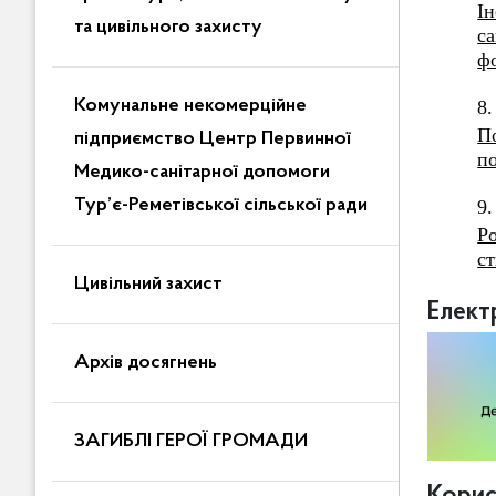
І
та цивільного захисту
с
фо
Комунальне некомерційне
8.
П
підприємство Центр Первинної
по
Медико-санітарної допомоги
Тур’є-Реметівської сільської ради
9.
Р
ст
Цивільний захист
Елект
Архів досягнень
ЗАГИБЛІ ГЕРОЇ ГРОМАДИ