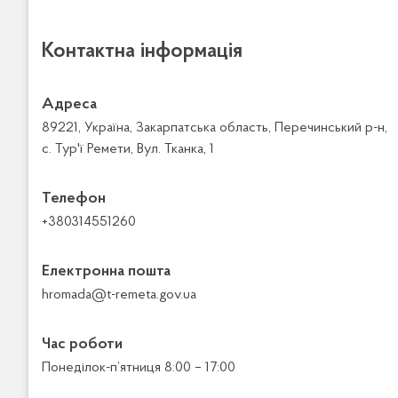
Контактна інформація
Адреса
89221, Україна, Закарпатська область, Перечинський р-н,
с. Тур'ї Ремети, Вул. Тканка, 1
Телефон
+380314551260
Електронна пошта
hromada@t-remeta.gov.ua
Час роботи
Понеділок-п’ятниця 8:00 – 17:00