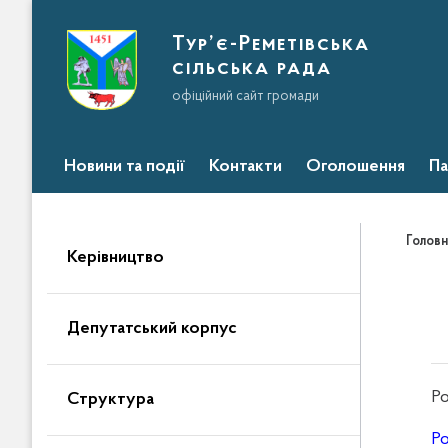
Тур’є-Реметівська
сільська рада
офіційний сайт громади
Новини та події
Контакти
Оголошення
Па
Головн
Керівництво
Депутатський корпус
Ро
Структура
Ро