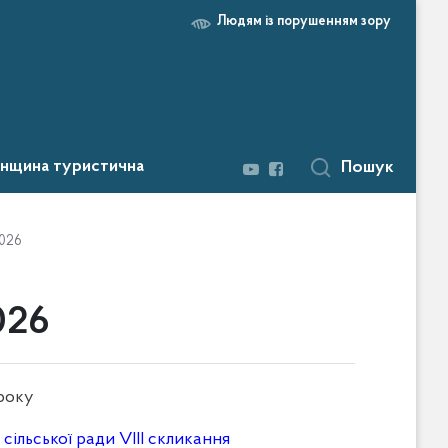
Людям із порушенням зору
нщина туристична
Пошук
026
026
 року
сільської ради VIII скликання