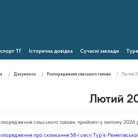
спорт ТГ
Історична довідка
Сучасні заклади
Туря
Лютий 2
а
Документи
Розпорядження сільського голови
Лютий 2
зпорядження сільського голови, прийняті у лютому 2026
зпорядження про скликання 58-ї сесії Тур'є-Реметівської 