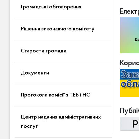
Громадські обговорення
Елект
Рішення виконавчого комітету
Старости громади
Корис
Документи
Протоколи комісії з ТЕБ і НС
Публіч
Центр надання адміністративних
послуг