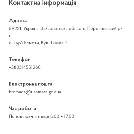
Контактна інформація
Адреса
89221, Україна, Закарпатська область, Перечинський р-
н,
с. Тур'ї Ремети, Вул. Тканка, 1
Телефон
+380314551260
Електронна пошта
hromada@t-remeta.gov.ua
Час роботи
Понеділок-п’ятниця 8:00 – 17:00