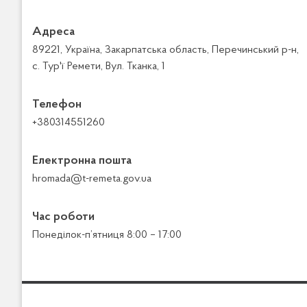
Адреса
89221, Україна, Закарпатська область, Перечинський р-н,
с. Тур'ї Ремети, Вул. Тканка, 1
Телефон
+380314551260
Електронна пошта
hromada@t-remeta.gov.ua
Час роботи
Понеділок-п’ятниця 8:00 – 17:00