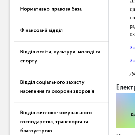
Дл
Нормативно-правова база
ци
но
ра
Фінансовий відділ
03
За
Відділ освіти, культури, молоді та
спорту
За
Да
Відділ соціального захисту
Елект
населення та охорони здоров'я
Відділ житлово-комунального
господарства, транспорта та
благоустрою