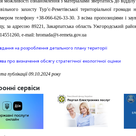
я можливості ознайомлення з матеріалами звертатись до відділу 
вільного захисту Тур’є-Реметівської територіальної громади 
мером телефону +38-066-626-33-30. З всіма пропозиціями і зау
ду, за адресою 89221, Закарпатська область Ужгородський район 
14551260, e-mail: hromada@t-remeta.gov.ua
вдання на розроблення детального плану території
ява про визначення обсягу стратегічної екологічної оцінки
та публікації 09.10.2024 року
ронні сервіси