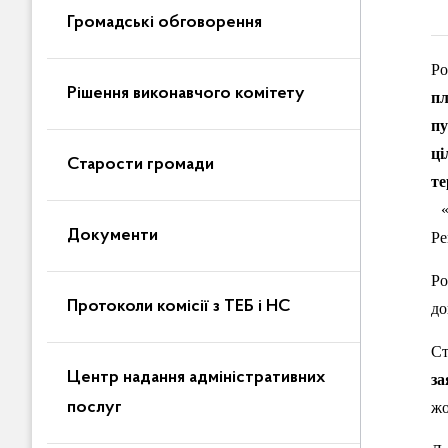
Громадські обговорення
Ро
Рішення виконавчого комітету
пл
п
ці
Старости громади
те
«П
Документи
Ре
Ро
Протоколи комісії з ТЕБ і НС
до
Ст
Центр надання адміністративних
за
послуг
жо