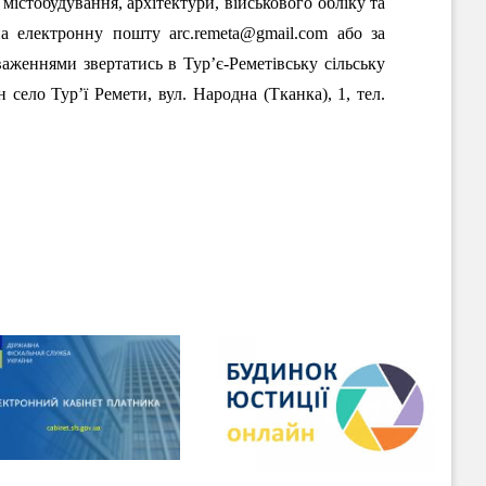
містобудування, архітектури, військового обліку та
на електронну пошту arc.remeta@gmail.com або за
важеннями звертатись в Тур’є-Реметівську сільську
село Тур’ї Ремети, вул. Народна (Тканка), 1, тел.