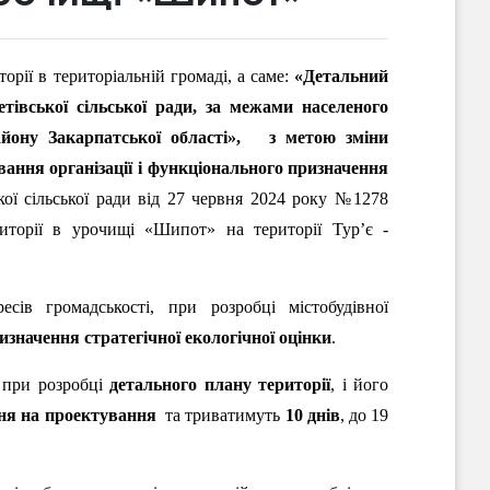
орії в територіальній громаді, а саме:
«
Детальний
тівської сільської ради, за межами населеного
йону Закарпатської області»,
з метою зміни
ання організації і функціонального призначення
ької сільської ради від 27 червня 2024 року №1278
торії в урочищі «Шипот» на території Тур’є -
сів громадськості, при розробці містобудівної
изначення стратегічної екологічної оцінки
.
і при розробці
детального плану території
, і його
ня на проектування
та триватимуть
10 днів
, до 19