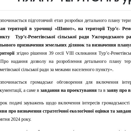
зпочинається підготовчий етап розробки детального плану терит
ан території в урочищі «Шипот», на території Тур’є- Реме
ункту
Турʼє-Реметівської сільської ради Ужгородського ра
льового призначення земельних ділянок та визначення планув
риторії
згідно рішення 39 сесії VIII скликання Тур’є-Реметівс
ро надання дозволу на розроблення детального плану тери
метівської сільської ради за межами населеного пункту».
зпочинається громадське обговорення для включення інтере
кументації, а саме в
завдання на проектування
та в
заяву про в
рок подачі зауважень щодо включення інтересів громадськост
яви про визначення стратегічної екологічної оцінки та
завдан
втня 2024 року.